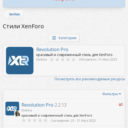
XenForo
Стили XenForo
Категории
Revolution Pro
красивый и современный стиль для XenForo
0
Elektra
Обновлено:
31 Июл 2023
,
0
0
з
в
Посмотреть все рекомендуемые ресурсы
ё
з
д
Фильтры
Р
Revolution Pro
2.2.13
е
Elektra
к
красивый и современный стиль для XenForo
о
0
Скачивания
23
31 Июл 2023
,
м
0