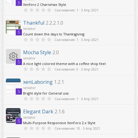
в
S
ё
Xenforo 2 Charismax Style
з
0
Скачивания
1
3 Апр 2021
д
,
0
0
Thankful
2.2.2.1.0
з
senator
в
S
ё
Count down the days to Thanksgiving
з
0
Скачивания
1
3 Апр 2021
д
,
0
0
Mocha Style
2.0
з
senator
в
S
ё
A nice light colored theme with a coffee shop feel
з
0
Скачивания
0
3 Апр 2021
д
И
,
0
0
xenLaboring
1.2.1
к
з
senator
в
S
ё
Bright style for General use.
о
з
0
Скачивания
1
3 Апр 2021
д
,
0
н
0
Elegant Dark
2.1.6
з
senator
в
к
S
ё
Multi-Purpose Responsive XenForo 2.x Style
з
0
Скачивания
10
3 Апр 2021
д
,
а
0