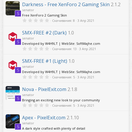
е
0
Darkness - Free XenForo 2 Gaming Skin
2.1.2
н
з
senator
в
д
S
ё
Free XenForo 2 Gaming Skin
у
з
0
Скачивания
8
3 Апр 2021
д
е
,
0
м
0
SMX-FREE #2 (Dark)
1.0
ы
з
senator
й
в
S
ё
Developed by W4H9LT | WebSite: SoftMajhe.com
з
0
Скачивания
13
3 Апр 2021
д
,
0
0
SMX-FREE #1 (Light)
1.0
з
senator
в
S
ё
Developed by W4H9LT | WebSite: SoftMajhe.com
з
0
Скачивания
5
3 Апр 2021
д
,
0
0
Nova - PixelExit.com
2.1.8
з
senator
в
S
ё
Bringing an exciting new look to your community
з
0
Скачивания
5
3 Апр 2021
д
,
0
0
Apex - PixelExit.com
2.1.10
з
senator
в
S
ё
A dark style crafted with plenty of detail
з