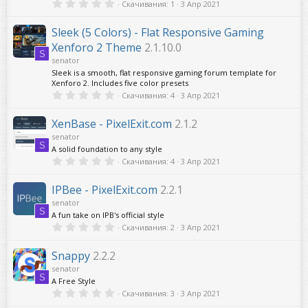
0
Скачивания
1
3 Апр 2021
д
,
0
0
Sleek (5 Colors) - Flat Responsive Gaming
з
Xenforo 2 Theme
2.1.10.0
в
S
ё
senator
з
Sleek is a smooth, flat responsive gaming forum template for
д
Xenforo 2. Includes five color presets
0
Скачивания
4
3 Апр 2021
,
0
0
XenBase - PixelExit.com
2.1.2
з
senator
в
S
ё
A solid foundation to any style
з
0
Скачивания
4
3 Апр 2021
д
,
0
0
IPBee - PixelExit.com
2.2.1
з
senator
в
S
ё
A fun take on IPB's official style
з
0
Скачивания
2
3 Апр 2021
д
,
0
0
Snappy
2.2.2
з
senator
в
S
ё
A Free Style
з
0
Скачивания
3
3 Апр 2021
д
,