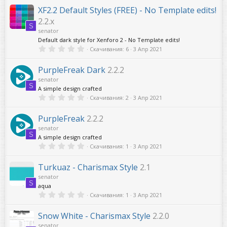
0
0
XF2.2 Default Styles (FREE) - No Template edits!
з
2.2.x
в
S
ё
senator
з
Default dark style for Xenforo 2 - No Template edits!
д
0
Скачивания
6
3 Апр 2021
,
0
0
PurpleFreak Dark
2.2.2
з
senator
в
S
ё
A simple design crafted
з
0
Скачивания
2
3 Апр 2021
д
,
0
0
PurpleFreak
2.2.2
з
senator
в
S
ё
A simple design crafted
з
0
Скачивания
1
3 Апр 2021
д
,
0
0
Turkuaz - Charismax Style
2.1
з
senator
в
S
ё
aqua
з
0
Скачивания
1
3 Апр 2021
д
,
0
0
Snow White - Charismax Style
2.2.0
з
senator