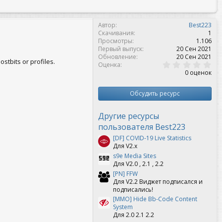
Автор
Best223
Скачивания
1
Просмотры
1.106
Первый выпуск
20 Сен 2021
Обновление
20 Сен 2021
stbits or profiles.
0
Оценка
,
0 оценок
0
0
з
Обсудить ресурс
в
ё
з
Другие ресурсы
д
пользователя Best223
[DF] COVID-19 Live Statistics
Для V2.х
s9e Media Sites
Для V2.0 , 2.1 , 2.2
[PN] FFW
Для V2.2 Виджет подписался и
подписались!
[MMO] Hide Bb-Code Content
System
Для 2.0 2.1 2.2