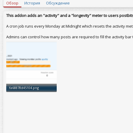
т
т
Обзор
История
Обсуждение
о
а
р
с
о
This addon adds an "activity" and a "longevity" meter to users postbits
з
д
A cron job runs every Monday at Midnight which resets the activity mete
а
н
Admins can control how many posts are required to fill the activity bar
и
я
fa68878d45104.png
42,8 KB · Просмотры: 50