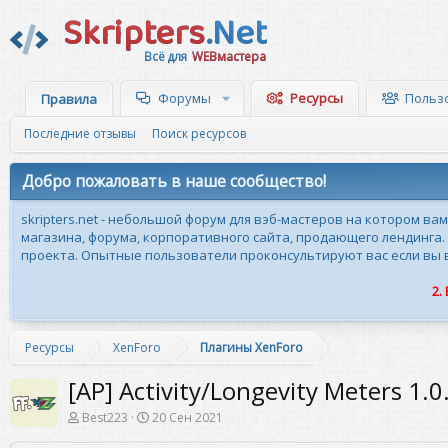
Skripters
.Net
Всё для
WEBмастера
Форумы
Ресурсы
Польз
Правила
Последние отзывы
Поиск ресурсов
Добро пожаловать в наше сообщество!
skripters.net - небольшой форум для вэб-мастеров на котором ва
магазина, форума, корпоративного сайта, продающего лендинга.
проекта. Опытные пользователи проконсультируют вас если вы вн
2.
Ресурсы
XenForo
Плагины XenForo
[AP] Activity/Longevity Meters 1.0
А
Д
Best223
20 Сен 2021
в
а