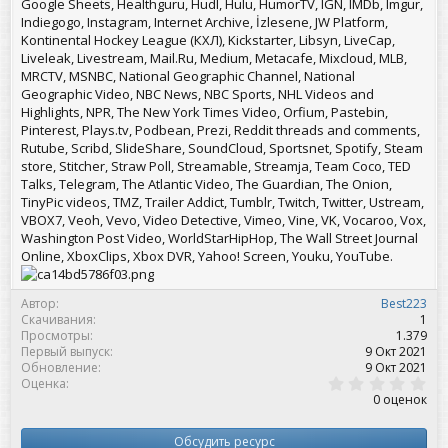
Google Sheets, Healthguru, Hudl, Hulu, HumorTV, IGN, IMDb, Imgur,
Indiegogo, Instagram, Internet Archive, İzlesene, JW Platform,
Kontinental Hockey League (КХЛ), Kickstarter, Libsyn, LiveCap,
Liveleak, Livestream, Mail.Ru, Medium, Metacafe, Mixcloud, MLB,
MRCTV, MSNBC, National Geographic Channel, National
Geographic Video, NBC News, NBC Sports, NHL Videos and
Highlights, NPR, The New York Times Video, Orfium, Pastebin,
Pinterest, Plays.tv, Podbean, Prezi, Reddit threads and comments,
Rutube, Scribd, SlideShare, SoundCloud, Sportsnet, Spotify, Steam
store, Stitcher, Straw Poll, Streamable, Streamja, Team Coco, TED
Talks, Telegram, The Atlantic Video, The Guardian, The Onion,
TinyPic videos, TMZ, Trailer Addict, Tumblr, Twitch, Twitter, Ustream,
VBOX7, Veoh, Vevo, Video Detective, Vimeo, Vine, VK, Vocaroo, Vox,
Washington Post Video, WorldStarHipHop, The Wall Street Journal
Online, XboxClips, Xbox DVR, Yahoo! Screen, Youku, YouTube.
Автор
Best223
Скачивания
1
Просмотры
1.379
Первый выпуск
9 Окт 2021
Обновление
9 Окт 2021
0
Оценка
,
0 оценок
0
0
з
Обсудить ресурс