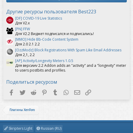
в
ё
з
Другие ресурсы пользователя Best223
д
[DF] COVID-19 Live Statistics
Для V2.х
[PN] FFW
Для V2.2 Виджет подписался и подписались!
[MMO] Hide Bb-Code Content System
Для 2.0 2.1 2.2
[OzzModz] Block Registrations With Spam Like Email Addresses
Для 2,1, 2.2
[AP] Activity/Longevity Meters 1.0.5
Для версииv 2.2 Addon adds an "activity" and a "longevity" meter
to users postbits and profiles.
Поделиться ресурсом
Facebook
Twitter
Reddit
Pinterest
Tumblr
WhatsApp
Электронная почта
Ссылка
Плагины XenForo
Skripters Light
Russian (RU)