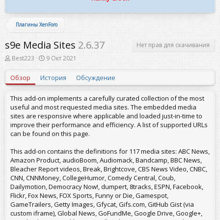
Плагины XenForo
s9e Media Sites
2.6.37
Нет прав для скачивания
А
Д
Best223
9 Окт 2021
в
а
т
т
Обзор
История
Обсуждение
о
а
р
с
о
This add-on implements a carefully curated collection of the most
з
useful and most requested media sites. The embedded media
д
sites are responsive where applicable and loaded just-in-time to
а
improve their performance and efficiency. A list of supported URLs
н
can be found on this page.
и
я
This add-on contains the definitions for 117 media sites: ABC News,
Amazon Product, audioBoom, Audiomack, Bandcamp, BBC News,
Bleacher Report videos, Break, Brightcove, CBS News Video, CNBC,
CNN, CNNMoney, CollegeHumor, Comedy Central, Coub,
Dailymotion, Democracy Now!, dumpert, 8tracks, ESPN, Facebook,
Flickr, Fox News, FOX Sports, Funny or Die, Gamespot,
GameTrailers, Getty Images, Gfycat, Gifs.com, GitHub Gist (via
custom iframe), Global News, GoFundMe, Google Drive, Google+,