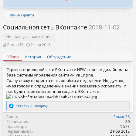
Разные скрипты
Социальная сеть ВКонтакте
2018-11-02
Нет прав для скачивания
А
Д
Роман38
2 Ноя 2018
в
а
т
т
Обзор
История
Обсуждение
о
а
р
с
о
Скрипт социальной сети ВКонтакте NEW с новым дизайном на
з
базе системы управления сайтами Vii Engine.
д
Сразу скажу в скрипта есть ошибки и недоделки. Но, думаю,
а
имея голову и определённые знания всё можно исправить. У
н
вас будет своя собственная соцсеть ВКонтакте.
и
я
Р
uri88lexx
и
lilianplay
е
а
Автор
Роман38
к
Скачивания
50
ц
Просмотры
1.577
и
Первый выпуск
2 Ноя 2018
и