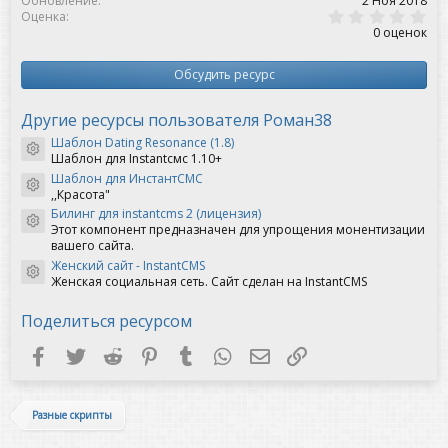
Обновление
2 Ноя 2018
:
0
Оценка
,
0 оценок
0
0
з
Обсудить ресурс
в
ё
з
Другие ресурсы пользователя Роман38
д
Шаблон Dating Resonance (1.8)
Иконка ресурса
Шаблон для Instantсмс 1.10+
Шаблон для ИнстантСМС
Иконка ресурса
,,Красота"
Билинг для instantcms 2 (лицензия)
Иконка ресурса
Этот компонент предназначен для упрощения монентизации
вашего сайта.
Женский сайт - InstantCMS
Иконка ресурса
Женская социальная сеть. Сайт сделан на InstantCMS
Поделиться ресурсом
Facebook
Twitter
Reddit
Pinterest
Tumblr
WhatsApp
Электронная почта
Ссылка
Разные скрипты