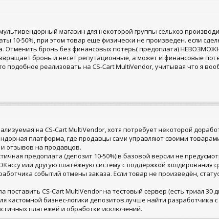
ть мультивендорный магазин для некоторой группы сельхоз произво
ы 10-50%, при этом товар еще физически не произведен. если сделк
а. Отменить бронь без финансовых потерь( предоплата) НЕВОЗМОЖНО,
озвращает бронь и несет репутационные, а может и финансовые по
о подобное реализовать на CS-Cart MultiVendor, учитывая что я воо
ализуемая на CS-Cart MultiVendor, хотя потребует некоторой дорабо
ендорная платформа, где продавцы сами управляют своими товарами
 и отзывов на продавцов.
тичная предоплата (депозит 10-50%) в базовой версии не предусмо
 ЮКассу или другую платёжную систему с поддержкой холдирования с
аботчика событий отмены заказа. Если товар не произведён, статус
а поставить CS-Cart MultiVendor на тестовый сервер (есть триал 30
ля кастомной бизнес-логики депозитов лучше найти разработчика с 
астичных платежей и обработки исключений.