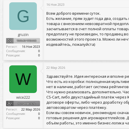
т
т
16 Ноя 2023
о
а
G
р
н
Всем доброго времени суток.
т
а
Есть желание, прям зудит года два, созда
е
ч
товара с внесением невозвратной предоплат
м
а
засчитывается в счет полной оплаты товар
ы
л
а
предоплату не произведен, то продавец в
gruzin
возможностей этого проекта. Можно ли нечт
ТОЛЬКО ЧТЕНИЕ
издевайтесь, пожалуйста)
Регист
16 Ноя 2023
Сообщения
0
Реакции
0
22 Мар 2026
W
Здравствуйте. Идея интересная и вполне ре
Что есть из коробки: полноценная мультив
нет в наличии, работает система рейтингов
Что нужно реализовать дополнительно. Час
CS-Cart, либо двухстадийный платёж через
wice222
договоре оферты, либо через доработку обр
ПОЛЬЗОВАТЕЛЬ
автовозвратом через платёжку.
Регист
22 Мар 2026
Если вы совсем новичок, рекомендую сначал
Сообщения
0
готовые решения для агромаркетплейсов. Д
Реакции
0
объём работы, это именно бизнес-логика ч