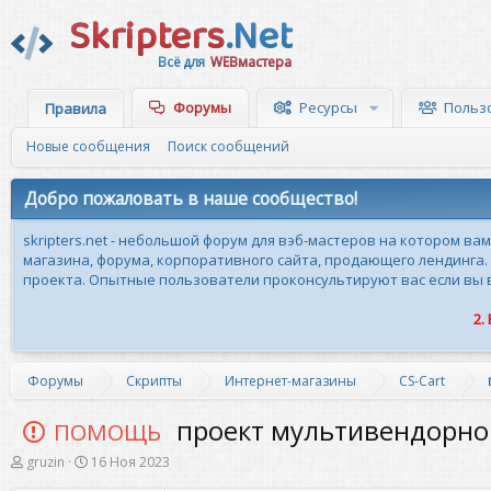
Skripters
.Net
Всё для
WEBмастера
Форумы
Ресурсы
Польз
Правила
Новые сообщения
Поиск сообщений
Добро пожаловать в наше сообщество!
skripters.net - небольшой форум для вэб-мастеров на котором ва
магазина, форума, корпоративного сайта, продающего лендинга.
проекта. Опытные пользователи проконсультируют вас если вы вн
2.
Форумы
Скрипты
Интернет-магазины
CS-Cart
проект мультивендорног
ПОМОЩЬ
А
Д
gruzin
16 Ноя 2023
в
а