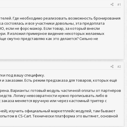
#1
дителей. Где необходимо реализовать возможность бронирования
а состоялась и все участники довольны, эта предоплата
 если не форс-мажор. Если товар, за который внесли
тери. Я изложил примерное видение некоторых желаемых
бще смутно представляю как это делается? Сильно не
#2
тки под вашу специфику.
 и заказами. Есть режим предзаказа для товаров, которых ещё
трена. Варианты: готовый модуль частичной оплаты от партнёров
редств. Логику невозвратности нужно прописывать либо в
 заказа меняется вручную или через кастомный триггер с
 дней), изучить официальный маркетплейс модулей, там бывают
опытом в CS-Cart. Технически платформа это вытянет, основной