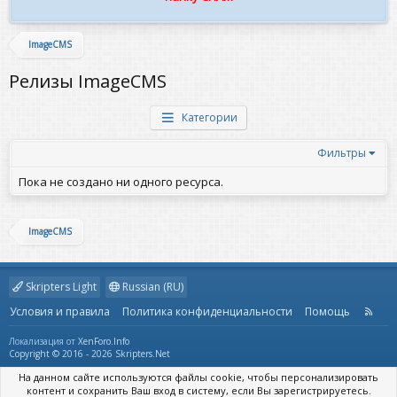
ImageCMS
Релизы ImageCMS
Категории
Фильтры
Пока не создано ни одного ресурса.
ImageCMS
Skripters Light
Russian (RU)
Условия и правила
Политика конфиденциальности
Помощь
R
S
S
Локализация от
XenForo.Info
Copyright © 2016 - 2026 Skripters.Net
На данном сайте используются файлы cookie, чтобы персонализировать
контент и сохранить Ваш вход в систему, если Вы зарегистрируетесь.