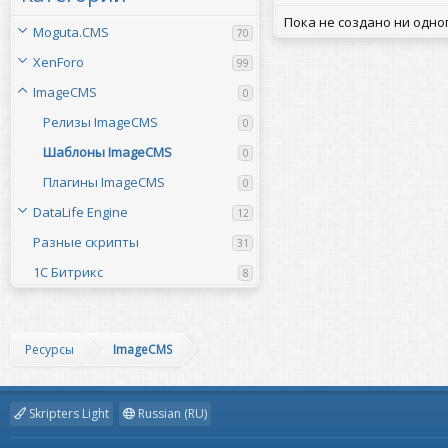
Пока не создано ни одног
Moguta.CMS
70
XenForo
99
ImageCMS
0
Релизы ImageCMS
0
Шаблоны ImageCMS
0
Плагины ImageCMS
0
DataLife Engine
12
Разные скрипты
31
1С Битрикс
8
Ресурсы
ImageCMS
Skripters Light
Russian (RU)