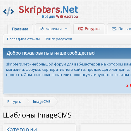
Skripters
.Net
Всё для
WEBмастера
Форумы
Ресурсы
Польз
Правила
Последние отзывы
Поиск ресурсов
Добро пожаловать в наше сообщество!
skripters.net - небольшой форум для вэб-мастеров на котором ва
магазина, форума, корпоративного сайта, продающего лендинга.
проекта. Опытные пользователи проконсультируют вас если вы вн
2.
Ресурсы
ImageCMS
Шаблоны ImageCMS
Категории